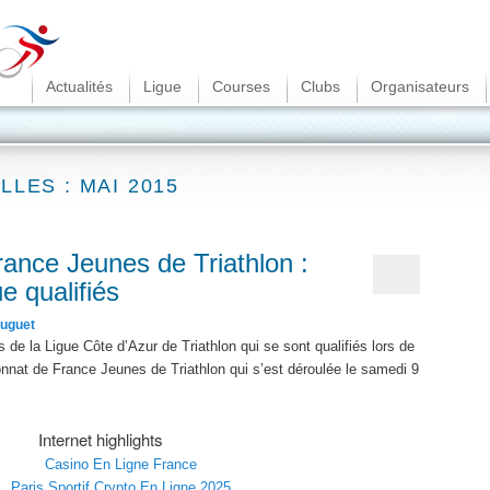
Menu principal
Actualités
Aller au contenu principal
Aller au contenu secondaire
Ligue
Courses
Clubs
Organisateurs
LLES :
MAI 2015
ance Jeunes de Triathlon :
e qualifiés
Huguet
de la Ligue Côte d’Azur de Triathlon qui se sont qualifiés lors de
onnat de France Jeunes de Triathlon qui s’est déroulée le samedi 9
Internet highlights
Casino En Ligne France
Paris Sportif Crypto En Ligne 2025