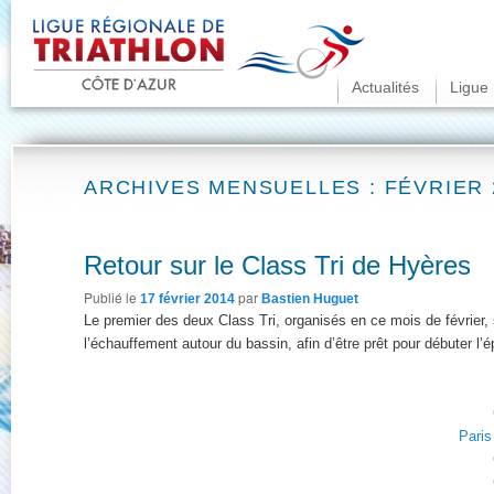
Menu principal
Actualités
Aller au contenu pr
Aller au contenu s
Ligue
ARCHIVES MENSUELLES :
FÉVRIER 
Retour sur le Class Tri de Hyères
Publié le
par
17 février 2014
Bastien Huguet
Le premier des deux Class Tri, organisés en ce mois de février, s
l’échauffement autour du bassin, afin d’être prêt pour débuter l
Paris