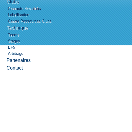
Clubs
Contacts des clubs
Labellisation
Centre Ressources Clubs
Technique
Teams
Stages
BF5
Arbitrage
Partenaires
Contact