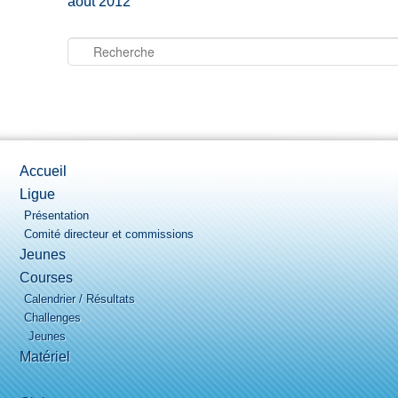
août 2012
Recherche
Accueil
Ligue
Présentation
Comité directeur et commissions
Jeunes
Courses
Calendrier / Résultats
Challenges
Jeunes
Matériel