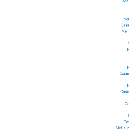
Mei
No
Casi
Meil
N
N
Casin
N
Casin
Ca
J
Cas
Meilleur