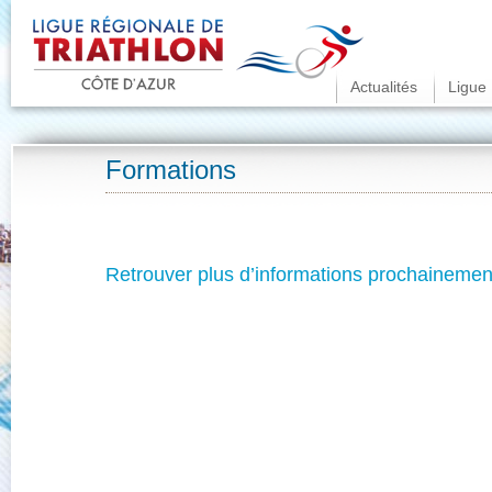
Menu principal
Actualités
Aller au contenu pr
Aller au contenu s
Ligue
Formations
Retrouver plus d’informations prochainement