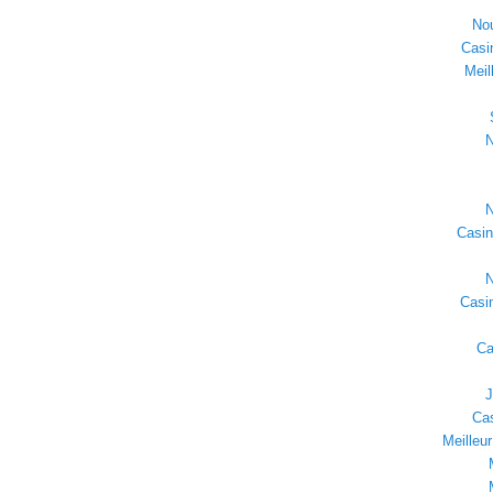
No
Casi
Meil
N
N
Casin
N
Casin
Ca
J
Cas
Meilleur