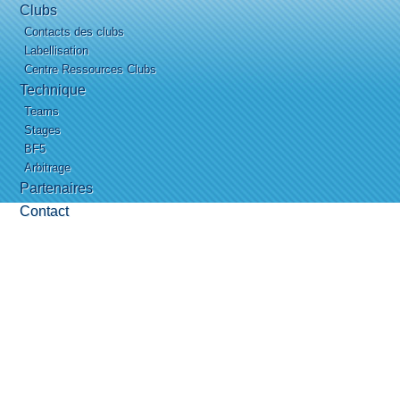
Clubs
Contacts des clubs
Labellisation
Centre Ressources Clubs
Technique
Teams
Stages
BF5
Arbitrage
Partenaires
Contact