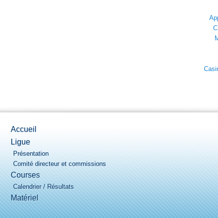
App
C
M
Casi
Accueil
Ligue
Présentation
Comité directeur et commissions
Courses
Calendrier / Résultats
Matériel