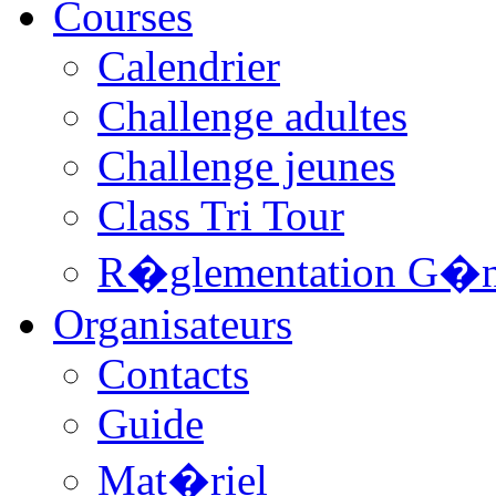
Courses
Calendrier
Challenge adultes
Challenge jeunes
Class Tri Tour
R�glementation G�
Organisateurs
Contacts
Guide
Mat�riel