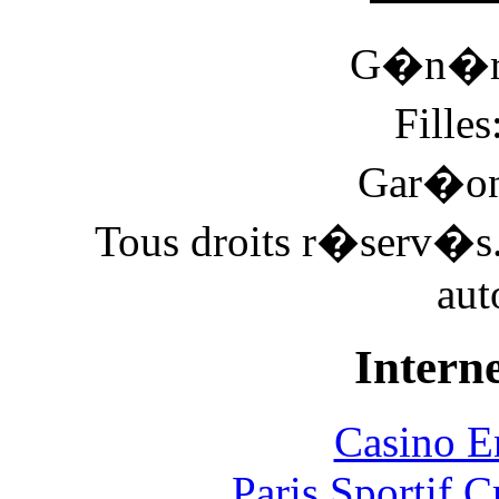
G�n�r
Filles
Gar�o
Tous droits r�serv�s.
aut
Interne
Casino E
Paris Sportif 