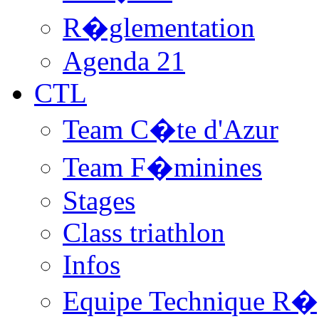
R�glementation
Agenda 21
CTL
Team C�te d'Azur
Team F�minines
Stages
Class triathlon
Infos
Equipe Technique R�