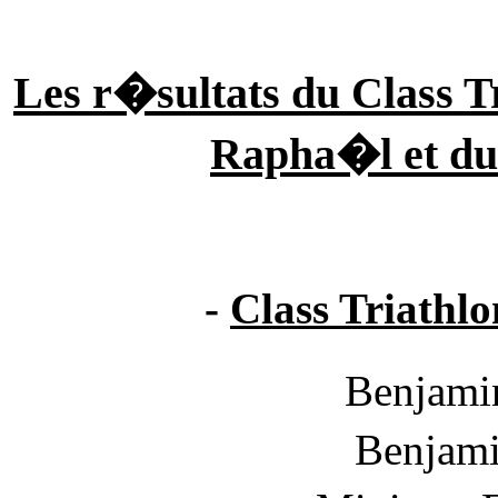
Les r�sultats du Class T
Rapha�l et du 
-
Class Triath
Benjami
Benjami