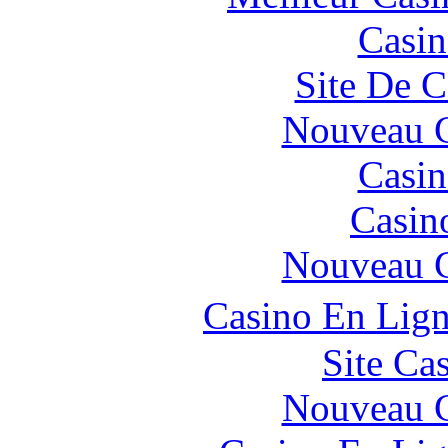
Casin
Site De C
Nouveau C
Casin
Casin
Nouveau C
Casino En Lign
Site Ca
Nouveau C