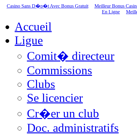
Casino Sans D�p�t Avec Bonus Gratuit
Meilleur Bonus Casin
En Ligne
Meill
Accueil
Ligue
Comit� directeur
Commissions
Clubs
Se licencier
Cr�er un club
Doc. administratifs