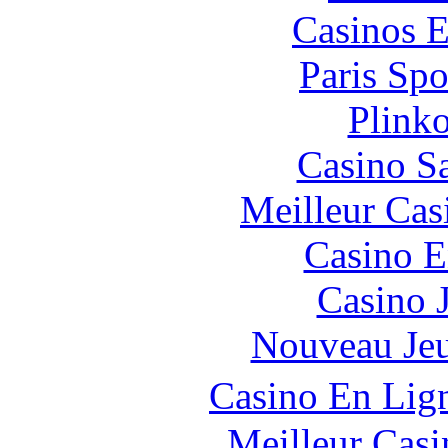
Casinos E
Paris Spo
Plink
Casino Sa
Meilleur Cas
Casino E
Casino 
Nouveau Jeu
Casino En Lig
Meilleur Casi