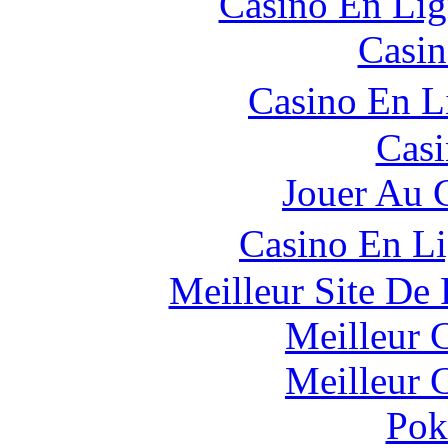
Casino En Lig
Casin
Casino En L
Casi
Jouer Au 
Casino En L
Meilleur Site De 
Meilleur 
Meilleur 
Pok